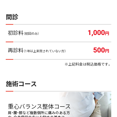
問診
1,000
初診料
円
（初回のみ）
500
再診料
円
（1年以上来院されていない方）
※上記料金は税込価格です。
施術コース
重心バランス整体コース
肩・腰・膝など複数個所に痛みのある方